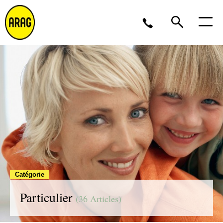
Lu/Je 9 – 17, Ve 9 -16
02 643 12 11
Catégorie
Particulier
(36 Articles)