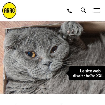
Lu/Je 9 – 17, Ve 9 -16
02 643 12 11