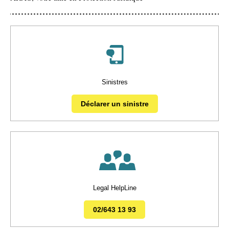
Sinistres
Déclarer un sinistre
Legal HelpLine
02/643 13 93