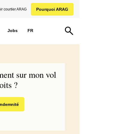
Pourquoi ARAG
ir courtier ARAG
Jobs
FR
ent sur mon vol
oits ?
 indemnité