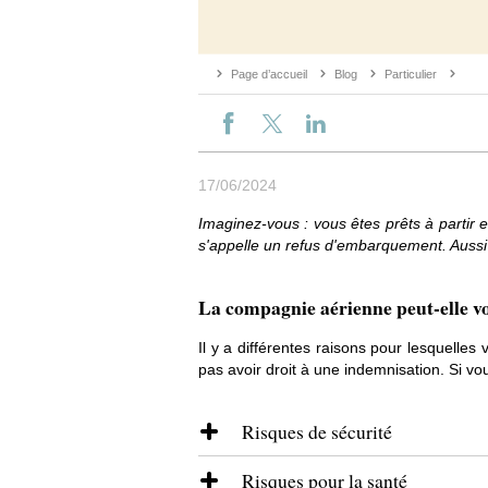
Page d’accueil
Blog
Particulier
17/06/2024
Imaginez-vous : vous êtes prêts à partir
s'appelle un refus d'embarquement. Aussi 
La compagnie aérienne peut-elle vo
Il y a différentes raisons pour lesquelle
pas avoir droit à une indemnisation. Si v
Risques de sécurité
Risques pour la santé
Votre embarquement peut être refus