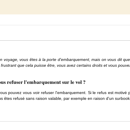
 en voyage, vous êtes à la porte d'embarquement, mais on vous dit q
frustrant que cela puisse être, vous avez certains droits et vous pou
us refuser l'embarquement sur le vol ?
s vous pouvez vous voir refuser l'embarquement. Si le refus est motivé 
ous êtes refusé sans raison valable, par exemple en raison d'un surbook
é si le personnel vous considère comme un "risque de sécurité". Cel