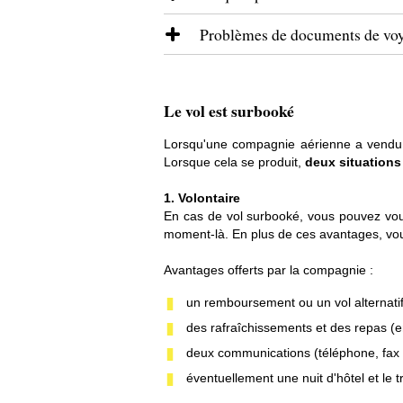
de manière inappropriée ou si vou
Problèmes de documents de vo
indemnisation.
La santé avant tout. Un passager p
maladie infectieuse : varicelle
Avant de pouvoir monter à bord de v
otite
porte d'embarquement, on peut vou
Le vol est surbooké
pneumonie
Il existe également plusieurs autre
Lorsqu'une compagnie aérienne a vendu plu
grossesse : après la 28e semain
Lorsque cela se produit,
deux situations
Vous ne vous êtes pas enregist
voler après 36 semaines de gr
Vous n'avez pas de réservation
récente crise cardiaque ou opér
1. Volontaire
Si vous n'avez pas pris le vol a
trouble mental : maladies ment
En cas de vol surbooké, vous pouvez vou
moment-là. En plus de ces avantages, vou
d'une réservation avec corres
essoufflement au repos
drépanocytose
Avantages offerts par la compagnie :
Aucune indemnité pour refus d'em
maladie de décompression / ma
un remboursement ou un vol alternati
des rafraîchissements et des repas (e
Dans ce cas également, vous n'avez
deux communications (téléphone, fax 
éventuellement une nuit d'hôtel et le tr