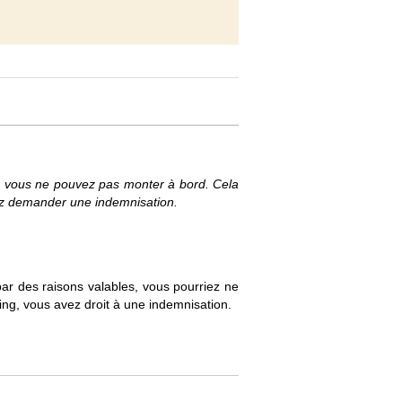
ue vous ne pouvez pas monter à bord. Cela
vez demander une indemnisation.
par des raisons valables, vous pourriez ne
ing, vous avez droit à une indemnisation.
a peut se produire si vous vous comportez