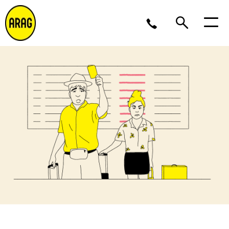
Lu/Je 9 – 17, Ve 9 -16
02 643 12 11