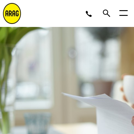
Lu/Je 9 – 17, Ve 9 -16
02 643 12 11