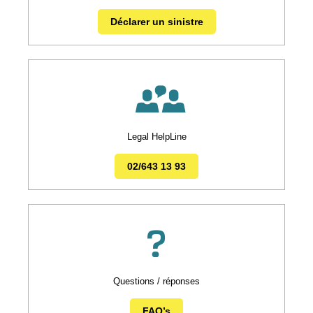
Déclarer un sinistre
Legal HelpLine
02/643 13 93
Questions / réponses
FAQ’s