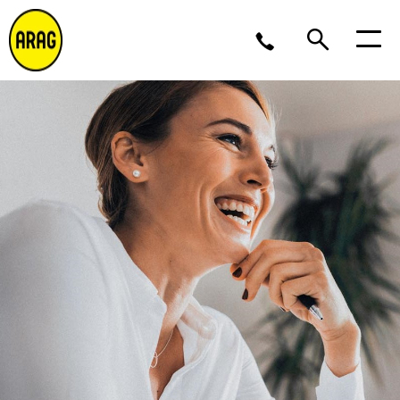
Lu/Je 9 – 17, Ve 9 -16
02 643 12 11