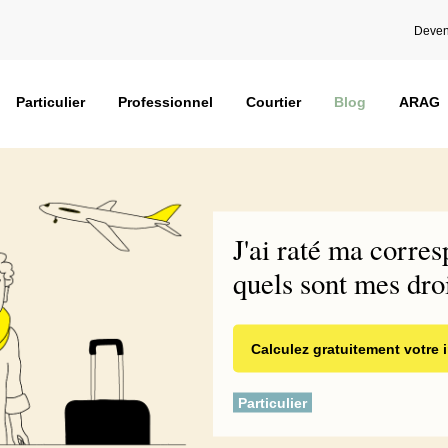
Deven
Particulier
Professionnel
Courtier
Blog
ARAG
J'ai raté ma corre
quels sont mes droi
Calculez gratuitement votre
Particulier