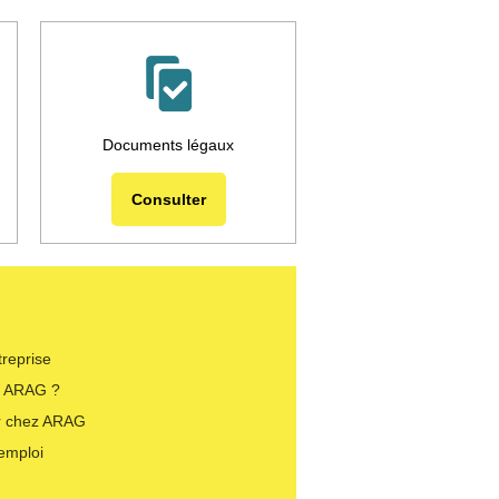
Documents légaux
Consulter
treprise
i ARAG ?
er chez ARAG
’emploi