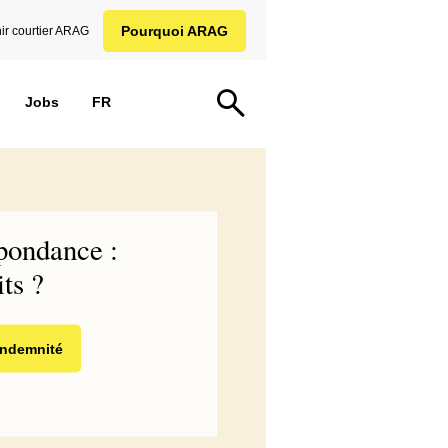
Pourquoi ARAG
ir courtier ARAG
Jobs
FR
spondance :
ts ?
 indemnité