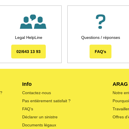
Legal HelpLine
Questions / réponses
02/643 13 93
FAQ’s
Info
ARAG
 ?
Contactez-nous
Notre en
Pas entièrement satisfait ?
Pourquo
FAQ’s
Travaill
Déclarer un sinistre
Offres d
Documents légaux