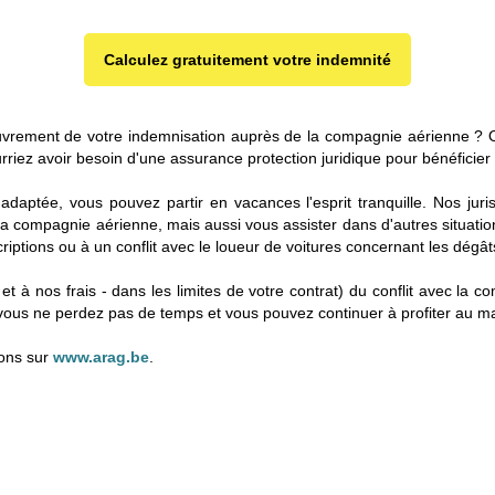
Calculez gratuitement votre indemnité
ouvrement de votre indemnisation auprès de la compagnie aérienne ? O
ez avoir besoin d'une assurance protection juridique pour bénéficier d
adaptée, vous pouvez partir en vacances l'esprit tranquille. Nos ju
la compagnie aérienne, mais aussi vous assister dans d'autres situati
iptions ou à un conflit avec le loueur de voitures concernant les dégâ
et à nos frais - dans les limites de votre contrat) du conflit avec la
si, vous ne perdez pas de temps et vous pouvez continuer à profiter au
ions sur
www.arag.be
.