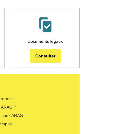
Documents légaux
Consulter
treprise
i ARAG ?
er chez ARAG
’emploi