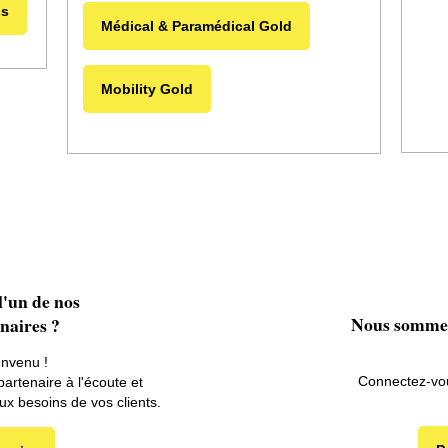
ss
Médical & Paramédical Gold
Mobility Gold
l'un de nos
Nous sommes
enaires ?
envenu !
Connectez-vo
partenaire à l'écoute et
x besoins de vos clients.