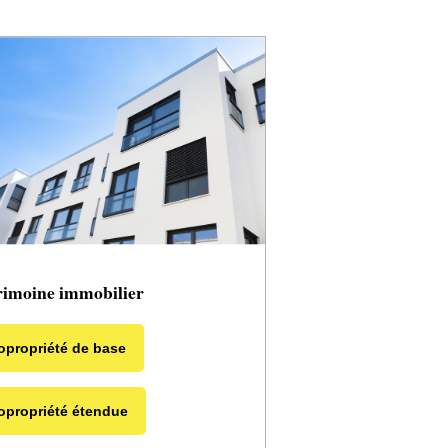
rimoine immobilier
opropriété de base
opropriété étendue