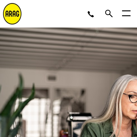
Lu/Je 9 – 17, Ve 9 -16
02 643 12 11