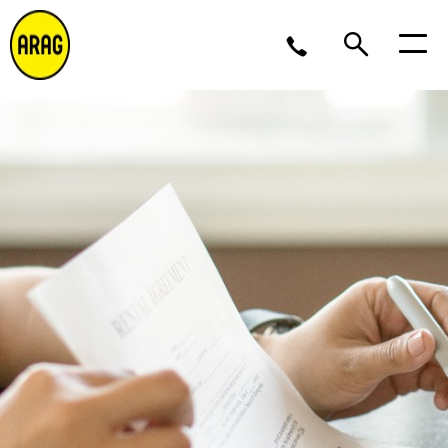
Lu/Je 9 – 17, Ve 9 -16
02 643 12 11