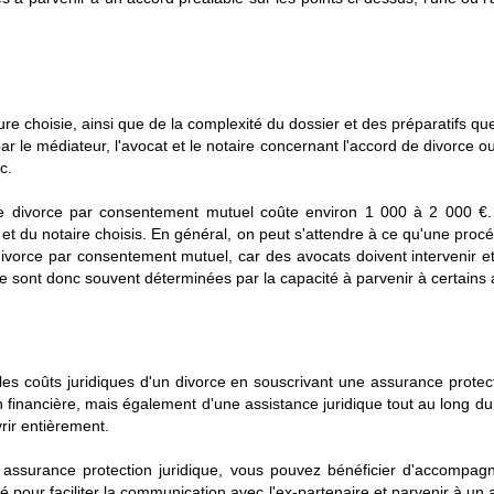
re choisie, ainsi que de la complexité du dossier et des préparatifs qu
r le médiateur, l'avocat et le notaire concernant l'accord de divorce ou 
c.
 divorce par consentement mutuel coûte environ 1 000 à 2 000 €. Cep
 et du notaire choisis. En général, on peut s'attendre à ce qu'une proc
vorce par consentement mutuel, car des avocats doivent intervenir et le
 sont donc souvent déterminées par la capacité à parvenir à certains a
es coûts juridiques d'un divorce en souscrivant une assurance protect
 financière, mais également d'une assistance juridique tout au long du
rir entièrement.
 assurance protection juridique, vous pouvez bénéficier d'accompag
 pour faciliter la communication avec l'ex-partenaire et parvenir à un 