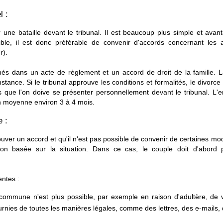
l :
r une bataille devant le tribunal. Il est beaucoup plus simple et ava
ble, il est donc préférable de convenir d'accords concernant les as
r).
nés dans un acte de règlement et un accord de droit de la famille.
stance. Si le tribunal approuve les conditions et formalités, le divor
ns que l'on doive se présenter personnellement devant le tribunal. L
n moyenne environ 3 à 4 mois.
e :
ouver un accord et qu'il n'est pas possible de convenir de certaines mod
ion basée sur la situation. Dans ce cas, le couple doit d'abord 
entes :
commune n'est plus possible, par exemple en raison d'adultère, de 
rnies de toutes les manières légales, comme des lettres, des e-mails, 