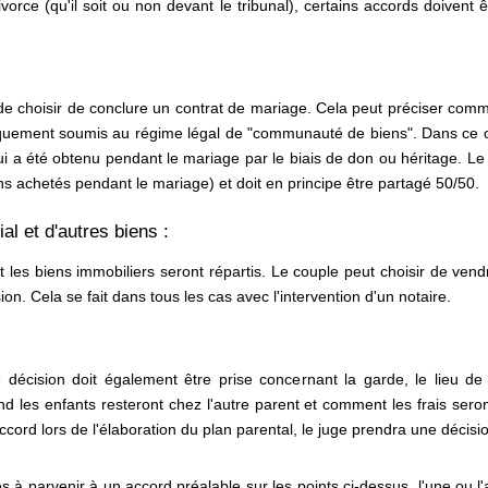
rce (qu'il soit ou non devant le tribunal), certains accords doivent 
 de choisir de conclure un contrat de mariage. Cela peut préciser comme
atiquement soumis au régime légal de "communauté de biens". Dans ce 
ui a été obtenu pendant le mariage par le biais de don ou héritage. L
 achetés pendant le mariage) et doit en principe être partagé 50/50.
al et d'autres biens :
les biens immobiliers seront répartis. Le couple peut choisir de vend
ion. Cela se fait dans tous les cas avec l'intervention d'un notaire.
décision doit également être prise concernant la garde, le lieu de r
d les enfants resteront chez l'autre parent et comment les frais seront 
ord lors de l'élaboration du plan parental, le juge prendra une décision
es à parvenir à un accord préalable sur les points ci-dessus, l'une ou