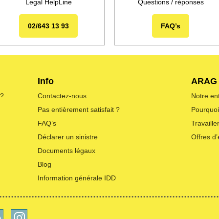
Legal HelpLine
Questions / réponses
02/643 13 93
FAQ’s
Info
ARAG
 ?
Contactez-nous
Notre en
Pas entièrement satisfait ?
Pourquo
FAQ’s
Travaill
Déclarer un sinistre
Offres d
Documents légaux
Blog
Information générale IDD