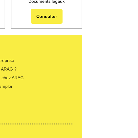
Documents légaux
Consulter
treprise
i ARAG ?
er chez ARAG
’emploi