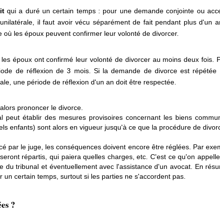
it
qui a duré un certain temps : pour une demande conjointe ou accept
latérale, il faut avoir vécu séparément de fait pendant plus d'un a
e où les époux peuvent confirmer leur volonté de divorcer.
 les époux ont confirmé leur volonté de divorcer au moins deux fois
iode de réflexion de 3 mois. Si la demande de divorce est répétée a
e, une période de réflexion d'un an doit être respectée.
alors prononcer le divorce.
nal peut établir des mesures provisoires concernant les biens commun
ls enfants) sont alors en vigueur jusqu'à ce que la procédure de divor
ncé par le juge, les conséquences doivent encore être réglées. Par exem
eront répartis, qui paiera quelles charges, etc. C'est ce qu'on appell
le du tribunal et éventuellement avec l'assistance d'un avocat. En résum
r un certain temps, surtout si les parties ne s'accordent pas.
ées ?