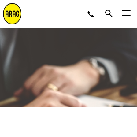
Lu/Je 9 – 17, Ve 9 -16
02 643 12 11