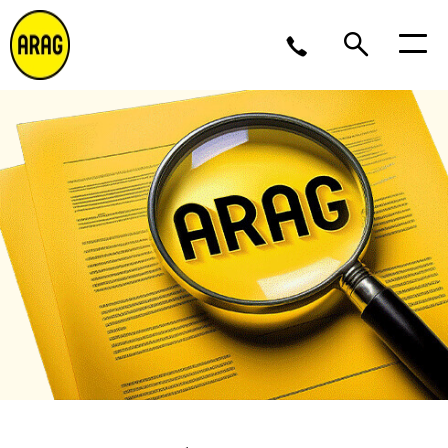
Lu/Je 9 – 17, Ve 9 -16
02 643 12 11