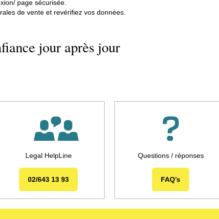
ion/ page sécurisée.
rales de vente et revérifiez vos données.
fiance jour après jour
Legal HelpLine
Questions / réponses
02/643 13 93
FAQ’s