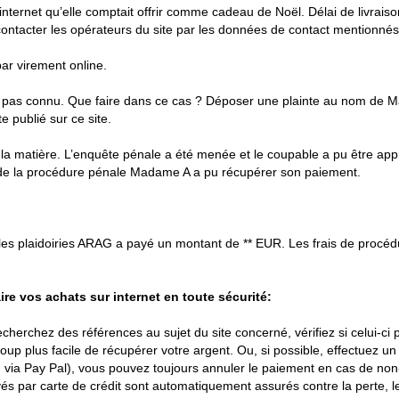
nternet qu’elle comptait offrir comme cadeau de Noël. Délai de livrais
 contacter les opérateurs du site par les données de contact mentionnés
r virement online.
pas connu. Que faire dans ce cas ? Déposer une plainte au nom de Mad
e publié sur ce site.
a matière. L’enquête pénale a été menée et le coupable a pu être ap
re de la procédure pénale Madame A a pu récupérer son paiement.
t les plaidoiries ARAG a payé un montant de ** EUR. Les frais de procé
re vos achats sur internet en toute sécurité:
echerchez des références au sujet du site concerné, vérifiez si celui-ci 
ucoup plus facile de récupérer votre argent. Ou, si possible, effectue
ou via Pay Pal), vous pouvez toujours annuler le paiement en cas de non-
yés par carte de crédit sont automatiquement assurés contre la perte, 