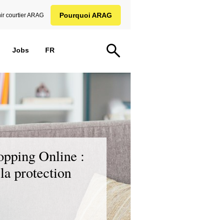
Pourquoi ARAG
ir courtier ARAG
Jobs
FR
opping Online :
 la protection