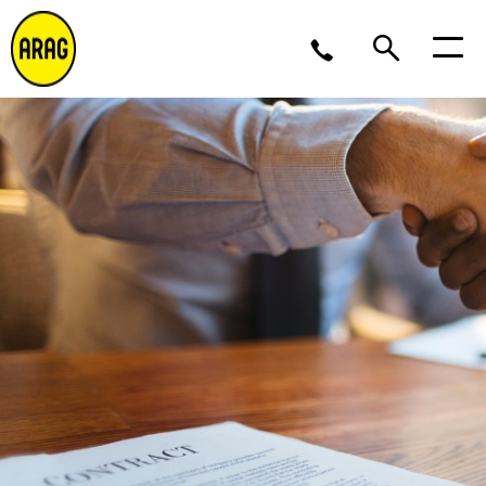
Ma/Do 9 – 17, Vr 9 – 16
02 643 12 11