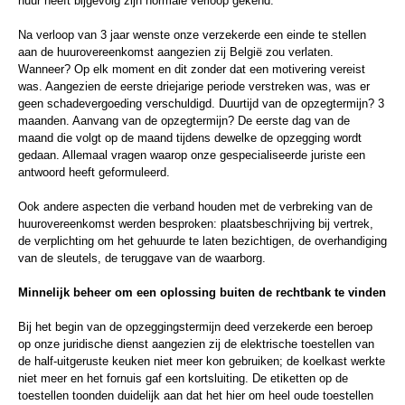
huur heeft bijgevolg zijn normale verloop gekend.
Na verloop van 3 jaar wenste onze verzekerde een einde te stellen
aan de huurovereenkomst aangezien zij België zou verlaten.
Wanneer? Op elk moment en dit zonder dat een motivering vereist
was. Aangezien de eerste driejarige periode verstreken was, was er
geen schadevergoeding verschuldigd. Duurtijd van de opzegtermijn? 3
maanden. Aanvang van de opzegtermijn? De eerste dag van de
maand die volgt op de maand tijdens dewelke de opzegging wordt
gedaan. Allemaal vragen waarop onze gespecialiseerde juriste een
antwoord heeft geformuleerd.
Ook andere aspecten die verband houden met de verbreking van de
huurovereenkomst werden besproken: plaatsbeschrijving bij vertrek,
de verplichting om het gehuurde te laten bezichtigen, de overhandiging
van de sleutels, de teruggave van de waarborg.
Minnelijk beheer om een oplossing buiten de rechtbank te vinden
Bij het begin van de opzeggingstermijn deed verzekerde een beroep
op onze juridische dienst aangezien zij de elektrische toestellen van
de half-uitgeruste keuken niet meer kon gebruiken; de koelkast werkte
niet meer en het fornuis gaf een kortsluiting. De etiketten op de
toestellen toonden duidelijk aan dat het hier om heel oude toestellen