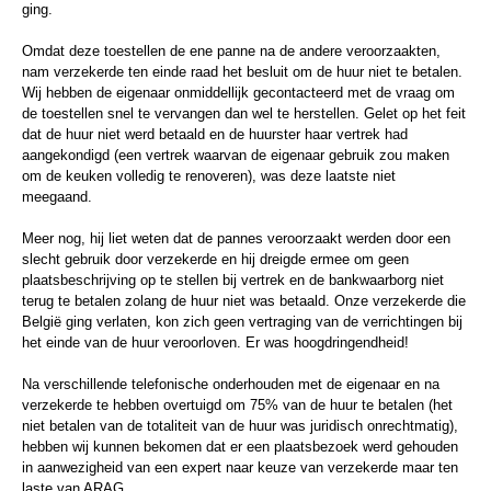
ging.
Omdat deze toestellen de ene panne na de andere veroorzaakten,
nam verzekerde ten einde raad het besluit om de huur niet te betalen.
Wij hebben de eigenaar onmiddellijk gecontacteerd met de vraag om
de toestellen snel te vervangen dan wel te herstellen. Gelet op het feit
dat de huur niet werd betaald en de huurster haar vertrek had
aangekondigd (een vertrek waarvan de eigenaar gebruik zou maken
om de keuken volledig te renoveren), was deze laatste niet
meegaand.
Meer nog, hij liet weten dat de pannes veroorzaakt werden door een
slecht gebruik door verzekerde en hij dreigde ermee om geen
plaatsbeschrijving op te stellen bij vertrek en de bankwaarborg niet
terug te betalen zolang de huur niet was betaald. Onze verzekerde die
België ging verlaten, kon zich geen vertraging van de verrichtingen bij
het einde van de huur veroorloven. Er was hoogdringendheid!
Na verschillende telefonische onderhouden met de eigenaar en na
verzekerde te hebben overtuigd om 75% van de huur te betalen (het
niet betalen van de totaliteit van de huur was juridisch onrechtmatig),
hebben wij kunnen bekomen dat er een plaatsbezoek werd gehouden
in aanwezigheid van een expert naar keuze van verzekerde maar ten
laste van ARAG.