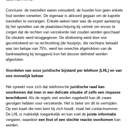
Conclusie: de toestellen waren verouderd; de huurder kon geen enkele
fout worden verweten. De eigenaar is akkoord gegaan om de kapotte
toestellen te vervangen. Enkele weken later was de expert aanwezig
bij het opstellen van de plaatsbeschrijving bij vertrek om ervoor te
zorgen dat de rechten van verzekerde niet zouden worden geschaad.
De sleutels werd teruggegeven. De afrekening werd door ons
gecontroleerd en na rechtzetting (de huurprijs, die nochtans betaald
was ten belope van 75%, werd ten onrechte afgetrokken van de
bankwaarborg bij teruggave) kon het dossier definitief worden
afgesloten.
Voordelen van onze juridische bijstand per telefoon (LHL) en van
ons minnelijk beheer
Het spreekt voor zich dat telefonische
juridische raad kan
voorkomen dat men in een delicate situatie of zelfs een impasse
terechtkomt
. Als de regels niet worden nageleefd kan dit zware
gevolgen hebben voor verzekerde. Het is beter om dit te vermijden.
Op een kaart die men best bij zich houdt, staat het contactnummer.
De LHL is makkelijk toegankelijk en kan snel de
juiste informatie
vergaren, waardoor
een fout of een slechte reactie voorkomen
kan
worden.