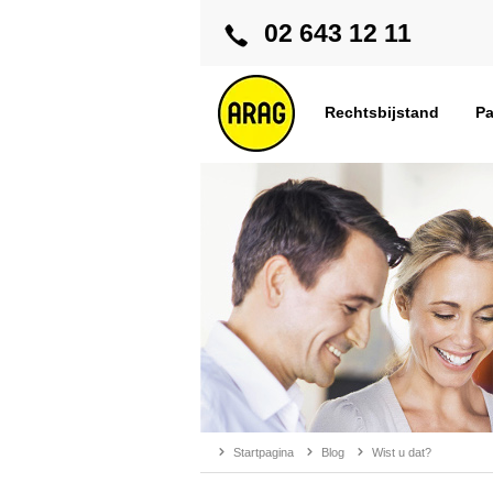
02 643 12 11
Rechtsbijstand
Pa
Startpagina
Blog
Wist u dat?