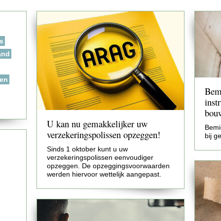
s
and
sen
Bemi
inst
bou
U kan nu gemakkelijker uw
Bemi
verzekeringspolissen opzeggen!
bij g
Sinds 1 oktober kunt u uw
verzekeringspolissen eenvoudiger
opzeggen. De opzeggingsvoorwaarden
werden hiervoor wettelijk aangepast.