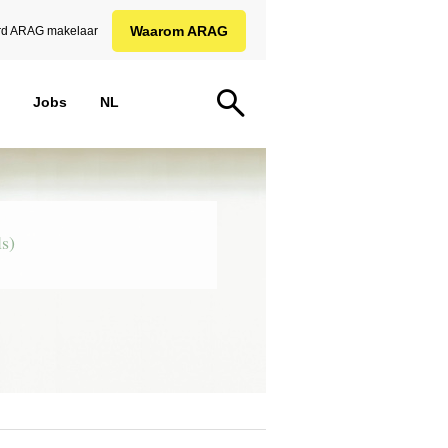
Waarom ARAG
d ARAG makelaar
Jobs
NL
ls)