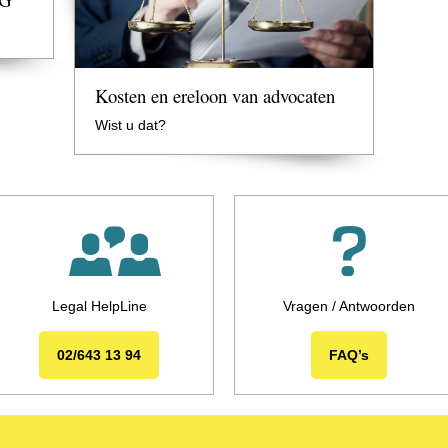
Kosten en ereloon van advocaten
Wist u dat?
Legal HelpLine
Vragen / Antwoorden
02/643 13 94
FAQ’s