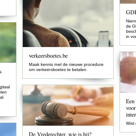
GDPR
Niem
de GD
besc
in v
verkeersboetes.be
Maak kennis met de nieuwe procedure
om verkeersboetes te betalen.
s
gitaal
nten
al.
Een 
voor
inte
Wist 
De Vrederechter, wie is hij?