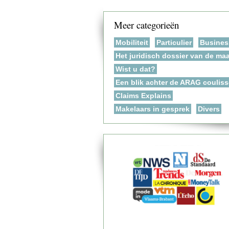
Meer categorieën
Mobiliteit
Particulier
Busines
Het juridisch dossier van de ma
Wist u dat?
Een blik achter de ARAG coulis
Claims Explains
Makelaars in gesprek
Divers