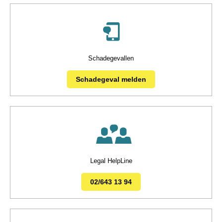
Schadegevallen
Schadegeval melden
Legal HelpLine
02/643 13 94