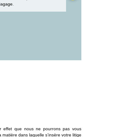
élagage.
r effet que nous ne pourrons pas vous
la matière dans laquelle s’insère votre litige