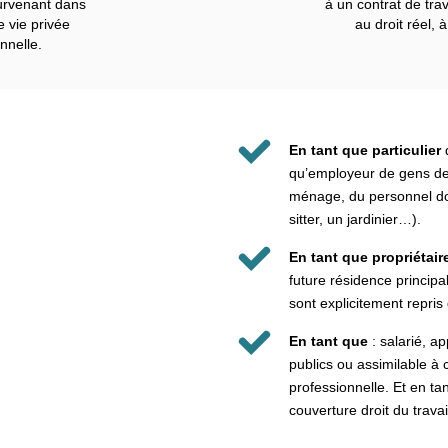
survenant dans
à un contrat de trava
e vie privée
au droit réel, 
nnelle.
En tant que particulier
d
qu’employeur de gens d
ménage, du personnel d
sitter, un jardinier…).
En tant que propriétai
future résidence principa
sont explicitement repris 
En tant que
: salarié, a
publics ou assimilable à 
professionnelle. Et en ta
couverture droit du travai