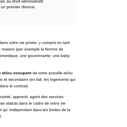
il, au droit administratif,
à un premier divorce.
ans votre vie privée, y compris en tant
e maison (par exemple la femme de
omestique, une gouvernante, une baby-
re et/ou occupant
de votre actuelle et/ou
le et secondaire (en fait, les logements qui
dans le contrat).
ppointé, apprenti, agent des services
ces statuts dans le cadre de votre vie
nt qu' indépendant dans les limites de la
l.