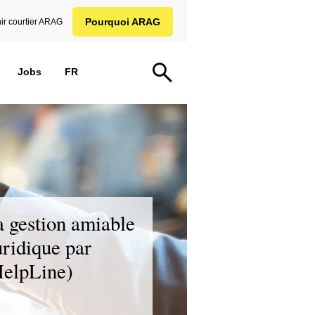
Pourquoi ARAG
ir courtier ARAG
Jobs
FR
a gestion amiable
juridique par
HelpLine)