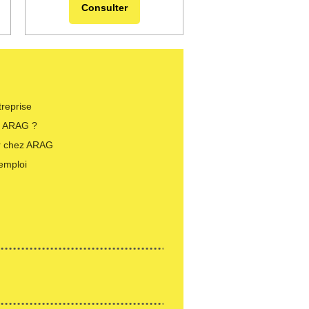
Consulter
treprise
i ARAG ?
er chez ARAG
’emploi