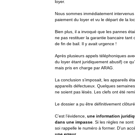
loyer.
Nous sommes immédiatement intervenus aup
paiement du loyer et vu le départ de la lo
Bien plus, il a invoqué que les pannes étai
ne pas restituer la garantie bancaire tant 
de fin de bail. Il y avait urgence !
Après plusieurs appels téléphoniques avec 
du loyer étant juridiquement abusif) ce qu
mais pris en charge par ARAG.
La conclusion s’imposait, les appareils ét
appareils défectueux. Quelques semaines plu
ne soient pas lésés. Les clefs ont été rem
Le dossier a pu être définitivement clôtur
C’est l’évidence,
une information juridi
dans une impasse
. Si les règles ne son
soi rappelle le numéro à former. D’un accè
une erreur
.