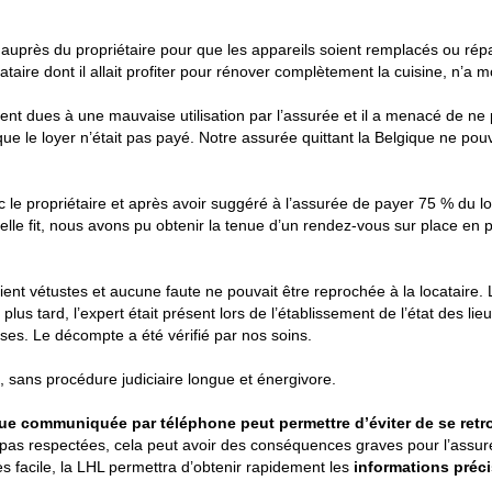
rès du propriétaire pour que les appareils soient remplacés ou réparé
cataire dont il allait profiter pour rénover complètement la cuisine, n
ent dues à une mauvaise utilisation par l’assurée et il a menacé de ne pa
que le loyer n’était pas payé. Notre assurée quittant la Belgique ne pou
le propriétaire et après avoir suggéré à l’assurée de payer 75 % du lo
’elle fit, nous avons pu obtenir la tenue d’un rendez-vous sur place en 
aient vétustes et aucune faute ne pouvait être reprochée à la locataire.
s tard, l’expert était présent lors de l’établissement de l’état des lieu
ises. Le décompte a été vérifié par nos soins.
é, sans procédure judiciaire longue et énergivore.
que communiquée par téléphone peut permettre d’éviter de se retro
t pas respectées, cela peut avoir des conséquences graves pour l’assuré.
s facile, la LHL permettra d’obtenir rapidement les
informations préc