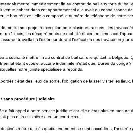
entendait mettre immédiatement fin au contrat de bail aux torts du b
erait venue habiter dans cet appartement si elle avait eu connaissance de
u le bon réflexe : elle a composé le numéro de téléphone de notre ser
r de mettre son projet à exécution pour plusieurs raisons : les travaux
rer qu’1 mois, les désagréments de mobilité étaient minimes car l’apparte
surée travaillait à l’extérieur durant l’exécution des travaux en journé
 a souhaité mettre fin au contrat de bail car elle quittait la Belgiqu
er triennat étant écoulé, aucune indemnité n’était due. Durée du congé 
xquelles notre juriste spécialisée a répondu.
ordés : état des lieux de sortie, l’obligation de laisser visiter les lieux, 
it sans procédure judiciaire
 a fait appel à notre service juridique car elle n’était plus en mesure d’
ait plus et la cuisinière a eu un court-circuit.
estinés à être utilisés quotidiennement se sont succédées, l’assurée a p