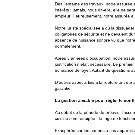
Dès l’entame des travaux, notre assurée 
intérêts ; jamais, nous dit-elle, elle ne s
ampleur. Heureusement, notre assurée a e
Notre juriste spécialisée a dû la dissuade
obligatoires de sécurité et ne devaient du
absence de nuisance sonore vu que notre as
normalement.
Après 3 années d’occupation, notre assurée
justification n’était nécessaire. Le premi
échéance de loyer. Autant de questions au
D’autres aspects liés à la rupture ont été ab
garantie.
La gestion amiable pour régler le confl
Au début de la période de préavis, l’assurée
cuisine semi-équipée ; le frigo ne fonctionn
Exaspérée car les pannes à ces appareils d