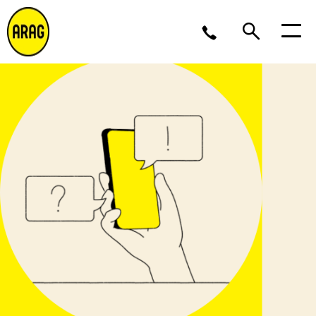
Lu/Je 9 – 17, Ve 9 -16
02 643 12 11