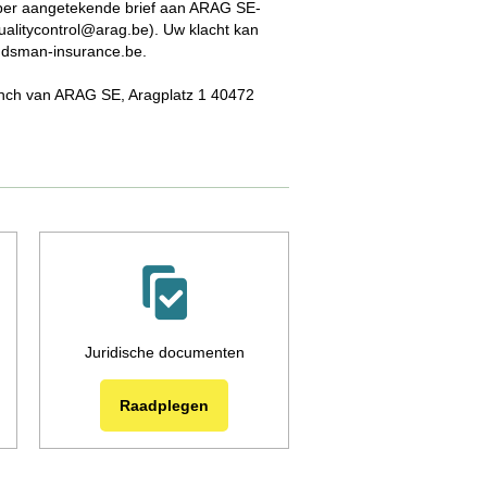
t per aangetekende brief aan ARAG SE-
ualitycontrol@arag.be). Uw klacht kan
udsman-insurance.be.
anch van ARAG SE, Aragplatz 1 40472
Juridische documenten
Raadplegen