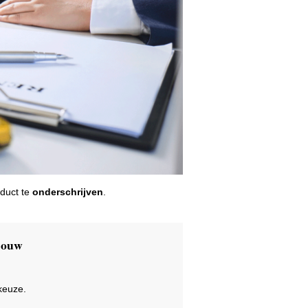
duct te
onderschrijven
.
 jouw
keuze.