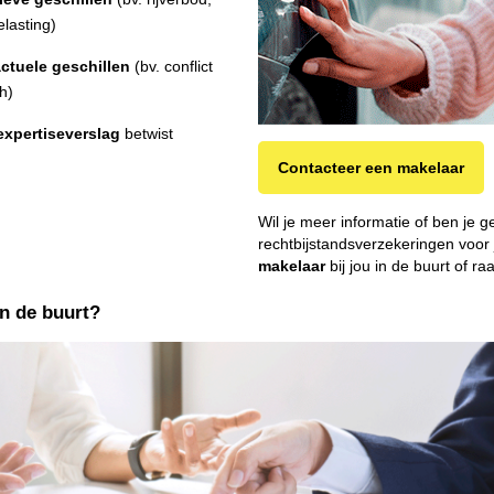
elasting)
ctuele geschillen
(bv. conflict
h)
expertiseverslag
betwist
Contacteer een makelaar
Wil je meer informatie of ben je 
rechtbijstandsverzekeringen voor
makelaar
bij jou in de buurt of 
in de buurt?