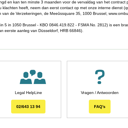
erlengd en kan ten minste 3 maanden voor de vervaldag van het contrac
klachten heeft, neem dan eerst contact op met onze interne dienst (q
 van de Verzekeringen, de Meeûssquare 35, 1000 Brussel, www.omb
n 5 in 1050 Brussel - KBO 0846.419.822 - FSMA No. 2812) is een br
n eerste aanleg van Düsseldorf, HRB 66846).
Legal HelpLine
Vragen / Antwoorden
02/643 13 94
FAQ’s