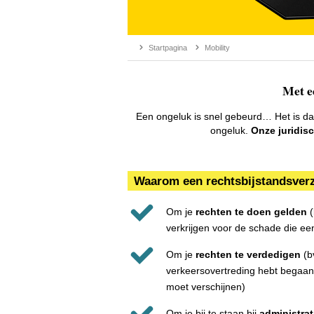
Startpagina
Mobility
Met e
Een ongeluk is snel gebeurd… Het is da
ongeluk.
Onze juridisc
 Waarom een rechtsbijstandsver
Om je
rechten te doen gelden
(
verkrijgen voor de schade die ee
Om je
rechten te verdedigen
(b
verkeersovertreding hebt begaan 
moet verschijnen)
Om je bij te staan bij
administrat