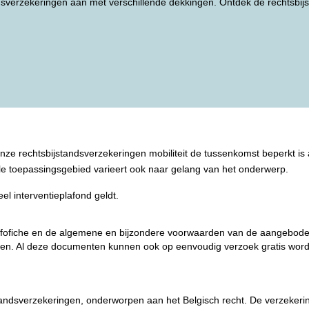
dsverzekeringen aan met verschillende dekkingen. Ontdek de rechtsbi
e rechtsbijstandsverzekeringen mobiliteit de tussenkomst beperkt is al
iale toepassingsgebied varieert ook naar gelang van het onderwerp.
el interventieplafond geldt.
e infofiche en de algemene en bijzondere voorwaarden van de aangebo
ijven. Al deze documenten kunnen ook op eenvoudig verzoek gratis wo
standsverzekeringen, onderworpen aan het Belgisch recht. De verzeker