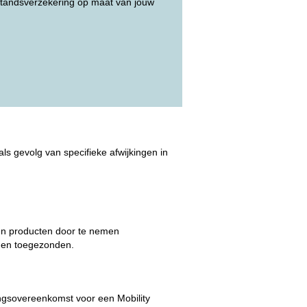
jstandsverzekering op maat van jouw
s gevolg van specifieke afwijkingen in
den producten door te nemen
rden toegezonden.
ingsovereenkomst voor een Mobility