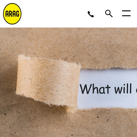
Ma/Do 9 – 17, Vr 9 – 16
02 643 12 11