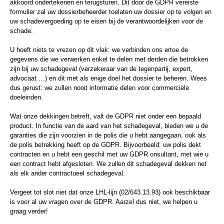
akkoord ondertekenen en terugsturen. Dit door de GDPR vereiste
formulier zal uw dossierbeheerder toelaten uw dossier op te volgen en
uw schadevergoeding op te eisen bij de verantwoordelijken voor de
schade.
U hoeft niets te vrezen op dit vlak: we verbinden ons ertoe de
gegevens die we verwerken enkel te delen met derden die betrokken
zijn bij uw schadegeval (verzekeraar van de tegenpartij, expert,
advocaat …) en dit met als enige doel het dossier te beheren. Wees
dus gerust: we zullen nooit informatie delen voor commerciële
doeleinden.
Wat onze dekkingen betreft, valt de GDPR niet onder een bepaald
product. In functie van de aard van het schadegeval, bieden we u de
garanties die zijn voorzien in de polis die u hebt aangegaan, ook als
de polis betrekking heeft op de GDPR. Bijvoorbeeld: uw polis dekt
contracten en u hebt een geschil met uw GDPR onsultant, met wie u
een contract hebt afgesloten. We zullen dit schadegeval dekken net
als elk ander contractueel schadegeval.
Vergeet tot slot niet dat onze LHL-lijn (02/643.13.93) ook beschikbaar
is voor al uw vragen over de GDPR. Aarzel dus niet, we helpen u
graag verder!