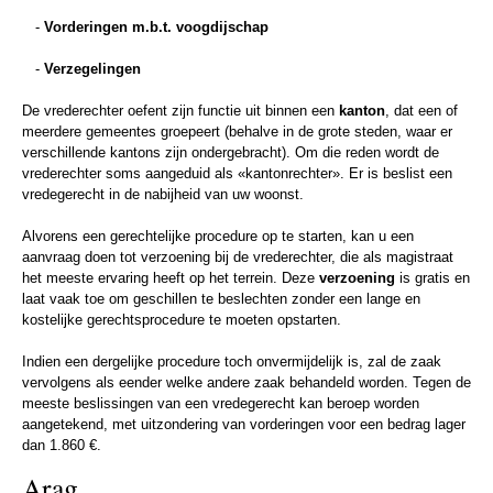
-
Vorderingen m.b.t. voogdijschap
-
Verzegelingen
De vrederechter oefent zijn functie uit binnen een
kanton
, dat een of
meerdere gemeentes groepeert (behalve in de grote steden, waar er
verschillende kantons zijn ondergebracht). Om die reden wordt de
vrederechter soms aangeduid als «kantonrechter». Er is beslist een
vredegerecht in de nabijheid van uw woonst.
Alvorens een gerechtelijke procedure op te starten, kan u een
aanvraag doen tot verzoening bij de vrederechter, die als magistraat
het meeste ervaring heeft op het terrein. Deze
verzoening
is gratis en
laat vaak toe om geschillen te beslechten zonder een lange en
kostelijke gerechtsprocedure te moeten opstarten.
Indien een dergelijke procedure toch onvermijdelijk is, zal de zaak
vervolgens als eender welke andere zaak behandeld worden. Tegen de
meeste beslissingen van een vredegerecht kan beroep worden
aangetekend, met uitzondering van vorderingen voor een bedrag lager
dan 1.860 €.
Arag,