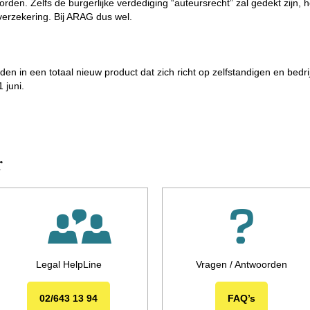
den. Zelfs de burgerlijke verdediging “auteursrecht” zal gedekt zijn,
erzekering. Bij ARAG dus wel.
in een totaal nieuw product dat zich richt op zelfstandigen en bedri
 juni.
r
Legal HelpLine
Vragen / Antwoorden
02/643 13 94
FAQ’s