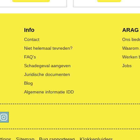
Info
ARAG
Contact
Ons bedri
Niet helemaal tevreden?
Waarom
FAQ’s
Werken 
Schadegeval aangeven
Jobs
Juridische documenten
Blog
Algemene informatie IDD
tings
Sitemap
Bug rapporteren
Klokkenluiders