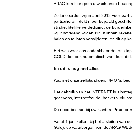
ARAG kon hier geen afwachtende houding
Zo lanceerden wij in april 2013 voor
parti
particulieren, dekt meer bepaald geschill
strafrechtelijke verdediging, de burgerlij
wij innoverend wilden zijn. Kunnen reken
halen en te laten verwijderen, en dit op k
Het was voor ons ondenkbaar dat ons topp
GOLD dan ook automatisch van deze dekk
En dit is nog niet alles
Wat met onze zelfstandigen, KMO ’s, bedri
Het gebruik van het INTERNET is alomtegenw
gegevens, internetfraude, hackers, virus
De nood bestaat bij uw klanten. Praat er 
Vanaf 1 juni zullen, bij het afsluiten van 
Gold), de waarborgen van de ARAG WEB@