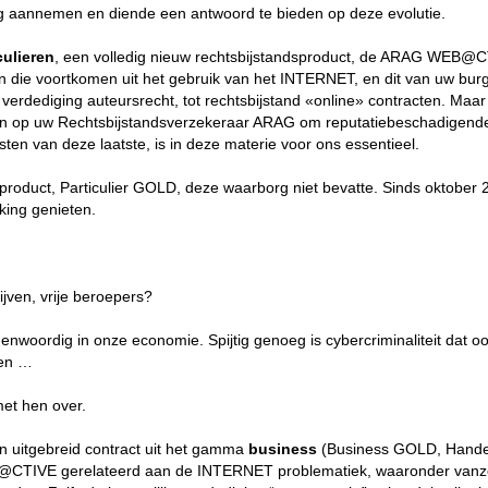
 aannemen en diende een antwoord te bieden op deze evolutie.
culieren
, een volledig nieuw rechtsbijstandsproduct, de ARAG WEB@CT
en die voortkomen uit het gebruik van het INTERNET, en dit van uw burg
ke verdediging auteursrecht, tot rechtsbijstand «online» contracten. Maar
en op uw Rechtsbijstandsverzekeraar ARAG om reputatiebeschadigende 
osten van deze laatste, is in deze materie voor ons essentieel.
roduct, Particulier GOLD, deze waarborg niet bevatte. Sinds oktober 
ing genieten.
jven, vrije beroepers?
oordig in onze economie. Spijtig genoeg is cybercriminaliteit dat ook;
sen …
met hen over.
een uitgebreid contract uit het gamma
business
(Business GOLD, Hande
CTIVE gerelateerd aan de INTERNET problematiek, waaronder vanzel