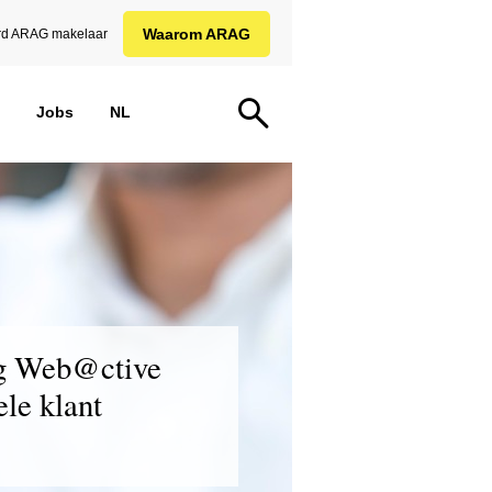
Waarom ARAG
d ARAG makelaar
Jobs
NL
g Web@ctive
ele klant