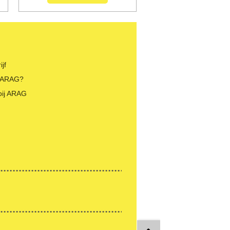
jf
 ARAG?
bij ARAG