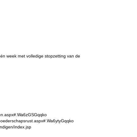
n week met volledige stopzetting van de
digen.aspx#.Wa6zGSGqqko
ng-moederschapsrust.aspx#.Wa6ytyGqqko
ndigen/index.jsp