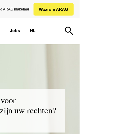
Waarom ARAG
d ARAG makelaar
Jobs
NL
 voor
 zijn uw rechten?