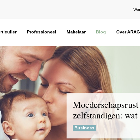
Wor
rticulier
Professioneel
Makelaar
Blog
Over ARAG
Moederschapsrust
zelfstandigen: wat
Business