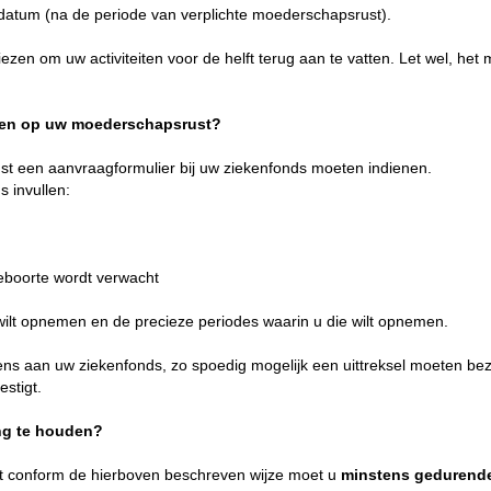
datum (na de periode van verplichte moederschapsrust).
zen om uw activiteiten voor de helft terug aan te vatten. Let wel, het 
ken op uw moederschapsrust?
st een aanvraagformulier bij uw ziekenfonds moeten indienen.
 invullen:
eboorte wordt verwacht
u wilt opnemen en de precieze periodes waarin u die wilt opnemen.
ens aan uw ziekenfonds, zo spoedig mogelijk een uittreksel moeten be
stigt.
ng te houden?
 conform de hierboven beschreven wijze moet u
minstens gedurende