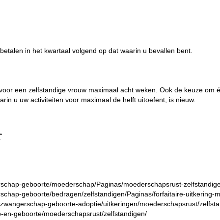
etalen in het kwartaal volgend op dat waarin u bevallen bent.
oor een zelfstandige vrouw maximaal acht weken. Ook de keuze om éé
rin u uw activiteiten voor maximaal de helft uitoefent, is nieuw.
r
ngerschap-geboorte/moederschap/Paginas/moederschapsrust-zelfstan
erschap-geboorte/bedragen/zelfstandigen/Paginas/forfaitaire-uitkeri
/zwangerschap-geboorte-adoptie/uitkeringen/moederschapsrust/zelfsta
-en-geboorte/moederschapsrust/zelfstandigen/