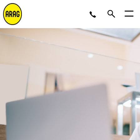
Lu/Je 9 – 17, Ve 9 -16
02 643 12 11