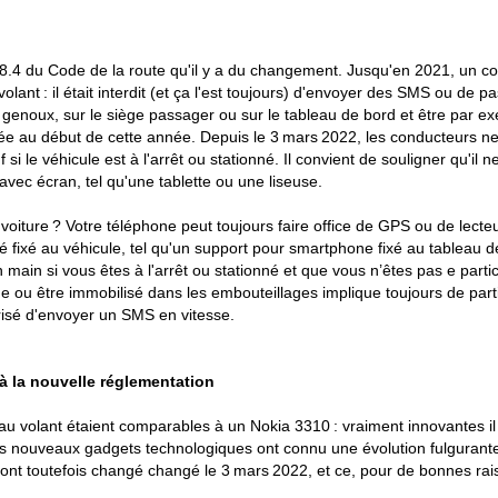
 8.4 du Code de la route qu'il y a du changement. Jusqu'en 2021, un cond
olant : il était interdit (et ça l'est toujours) d'envoyer des SMS ou de 
es genoux, sur le siège passager ou sur le tableau de bord et être par
e au début de cette année. Depuis le 3 mars 2022, les conducteurs ne so
 si le véhicule est à l'arrêt ou stationné. Il convient de souligner qu'i
avec écran, tel qu'une tablette ou une liseuse.
oiture ? Votre téléphone peut toujours faire office de GPS ou de lecteu
é fixé au véhicule, tel qu'un support pour smartphone fixé au tableau d
main si vous êtes à l'arrêt ou stationné et que vous n’êtes pas e partic
ge ou être immobilisé dans les embouteillages implique toujours de partic
torisé d'envoyer un SMS en vitesse.
 la nouvelle réglementation
M au volant étaient comparables à un Nokia 3310 : vraiment innovantes il
 nouveaux gadgets technologiques ont connu une évolution fulgurante, m
 ont toutefois changé changé le 3 mars 2022, et ce, pour de bonnes rai