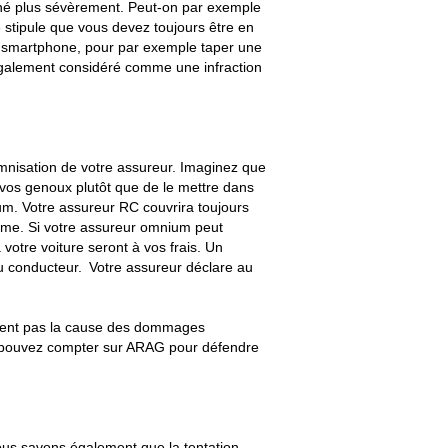
onné plus sévèrement. Peut-on par exemple
 stipule que vous devez toujours être en
re smartphone, pour par exemple taper une
 également considéré comme une infraction
emnisation de votre assureur. Imaginez que
vos genoux plutôt que de le mettre dans
um. Votre assureur RC couvrira toujours
même. Si votre assureur omnium peut
 votre voiture seront à vos frais. Un
u conducteur. Votre assureur déclare au
équent pas la cause des dommages
us pouvez compter sur ARAG pour défendre
Nous savons également que la tentation