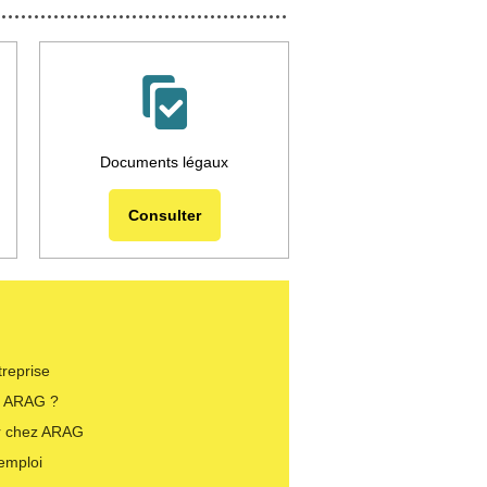
Documents légaux
Consulter
treprise
i ARAG ?
er chez ARAG
’emploi