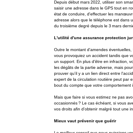
Depuis début mars 2022, utiliser son sma
saisir une adresse dans le GPS tout en ro
état de conduire, d'effectuer les manœuvr
adresse alors que le téléphone est dans 
du troisième degré depuis le 3 mars derni
L'utilité d'une assurance protection ju
Outre le montant d'amendes éventuelles, l
vous provoquiez un accident tandis que v
un support. En plus d'être en infraction,
les dégâts de la partie adverse, mais po
prouver qu'il y a un lien direct entre l'ac
expert de la circulation routière peut p
bout du compte que votre comportement imp
Mais que faire si vous estimez ne pas avo
occasionnés ? Le cas échéant, si vous av
vos droits afin d'obtenir malgré tout une
Mieux vaut prévenir que guérir
Le meilleur conseil que nous puissions vo