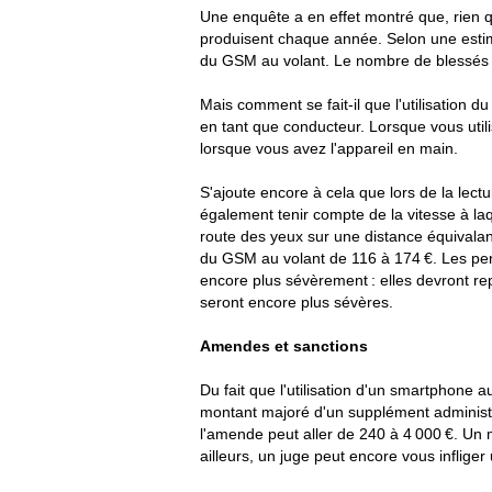
Une enquête a en effet montré que, rien qu
produisent chaque année. Selon une estima
du GSM au volant. Le nombre de blessés e
Mais comment se fait-il que l'utilisation d
en tant que conducteur. Lorsque vous uti
lorsque vous avez l'appareil en main.
S'ajoute encore à cela que lors de la lec
également tenir compte de la vitesse à laq
route des yeux sur une distance équivalant
du GSM au volant de 116 à 174 €. Les pe
encore plus sévèrement : elles devront re
seront encore plus sévères.
Amendes et sanctions
Du fait que l'utilisation d'un smartphone
montant majoré d'un supplément administra
l'amende peut aller de 240 à 4 000 €. Un m
ailleurs, un juge peut encore vous inflige