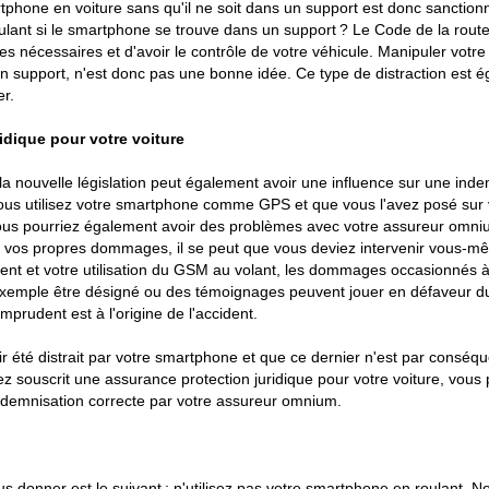
rtphone en voiture sans qu'il ne soit dans un support est donc sancti
ulant si le smartphone se trouve dans un support ? Le Code de la route
es nécessaires et d'avoir le contrôle de votre véhicule. Manipuler vot
un support, n'est donc pas une bonne idée. Ce type de distraction est
er.
ridique pour votre voiture
a nouvelle législation peut également avoir une influence sur une ind
ous utilisez votre smartphone comme GPS et que vous l'avez posé sur 
 vous pourriez également avoir des problèmes avec votre assureur omni
ur vos propres dommages, il se peut que vous deviez intervenir vous-
cident et votre utilisation du GSM au volant, les dommages occasionnés à
ar exemple être désigné ou des témoignages peuvent jouer en défaveur d
rudent est à l'origine de l'accident.
ir été distrait par votre smartphone et que ce dernier n'est par cons
ez souscrit une assurance protection juridique pour votre voiture, vo
 indemnisation correcte par votre assureur omnium.
us donner est le suivant : n'utilisez pas votre smartphone en roulant. 