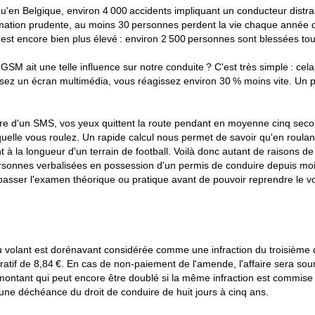
'en Belgique, environ 4 000 accidents impliquant un conducteur distrait 
tion prudente, au moins 30 personnes perdent la vie chaque année dans
st encore bien plus élevé : environ 2 500 personnes sont blessées to
u GSM ait une telle influence sur notre conduite ? C'est très simple : cel
lisez un écran multimédia, vous réagissez environ 30 % moins vite. U
ture d'un SMS, vos yeux quittent la route pendant en moyenne cinq seco
uelle vous roulez. Un rapide calcul nous permet de savoir qu'en roulant
 à la longueur d'un terrain de football. Voilà donc autant de raisons de
rsonnes verbalisées en possession d'un permis de conduire depuis mo
passer l'examen théorique ou pratique avant de pouvoir reprendre le vol
 au volant est dorénavant considérée comme une infraction du troisième
tif de 8,84 €. En cas de non-paiement de l'amende, l'affaire sera sou
ontant qui peut encore être doublé si la même infraction est commise d
r une déchéance du droit de conduire de huit jours à cinq ans.