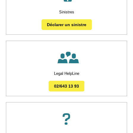
Sinistres
Déclarer un sinistre
Legal HelpLine
02/643 13 93