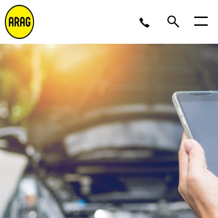
Lu/Je 9 – 17, Ve 9 -16
02 643 12 11