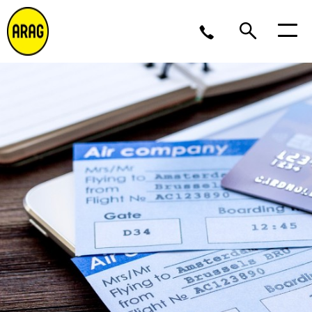
Lu/Je 9 – 17, Ve 9 -16
02 643 12 11