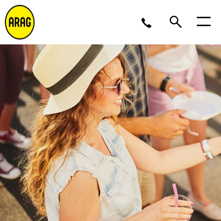
Lu/Je 9 – 17, Ve 9 -16
02 643 12 11