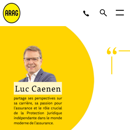
Lu/Je 9 – 17, Ve 9 -16
02 643 12 11