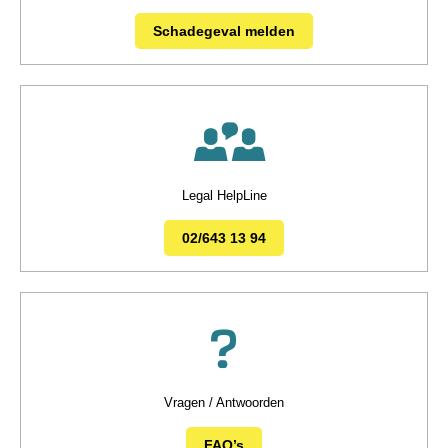
Schadegeval melden
Legal HelpLine
02/643 13 94
Vragen / Antwoorden
FAQ’s