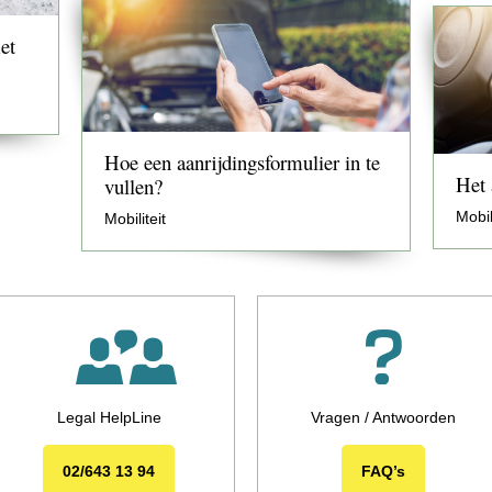
et
Hoe een aanrijdingsformulier in te
Het 
vullen?
Mobil
Mobiliteit
Legal HelpLine
Vragen / Antwoorden
02/643 13 94
FAQ’s