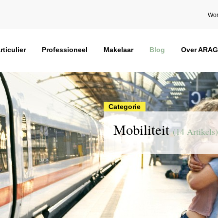
Wor
rticulier
Professioneel
Makelaar
Blog
Over ARAG
Categorie
Mobiliteit
(14 Artikels