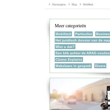
Startpagina
Blog
Mobiliteit
Meer categorieën
Mobiliteit
Particulier
Busines
Het juridisch dossier van de ma
Wist u dat?
Een blik achter de ARAG coulis
Claims Explains
Makelaars in gesprek
Divers