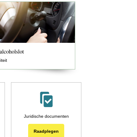
alcoholslot
iteit
Juridische documenten
Raadplegen