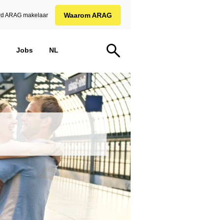
Waarom ARAG
d ARAG makelaar
Jobs
NL
)