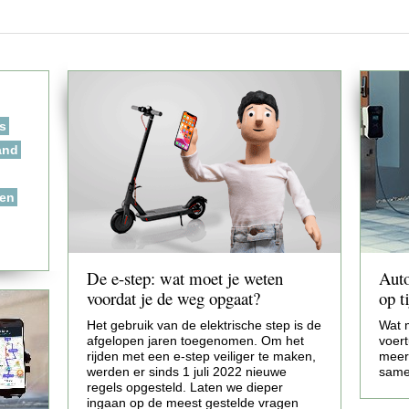
s
and
sen
De e-step: wat moet je weten
Auto
voordat je de weg opgaat?
op t
Het gebruik van de elektrische step is de
Wat 
afgelopen jaren toegenomen. Om het
voer
rijden met een e-step veiliger te maken,
meerp
werden er sinds 1 juli 2022 nieuwe
same
regels opgesteld. Laten we dieper
ingaan op de meest gestelde vragen