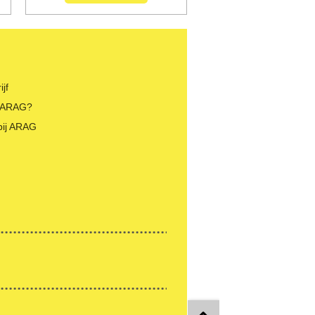
jf
 ARAG?
bij ARAG