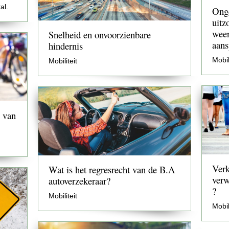
al.
Onge
uitz
weer
Snelheid en onvoorzienbare
aans
hindernis
Mobil
Mobiliteit
e van
Verk
Wat is het regresrecht van de B.A
verw
autoverzekeraar?
?
Mobiliteit
Mobil