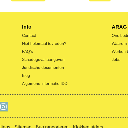
Info
ARAG
Contact
Ons bedri
Niet helemaal tevreden?
Waarom
FAQ’s
Werken 
Schadegeval aangeven
Jobs
Juridische documenten
Blog
Algemene informatie IDD
tings
Sitemap
Bug rapporteren
Klokkenluiders