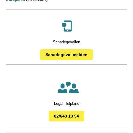
Schadegevallen
Schadegeval melden
Legal HelpLine
02/643 13 94