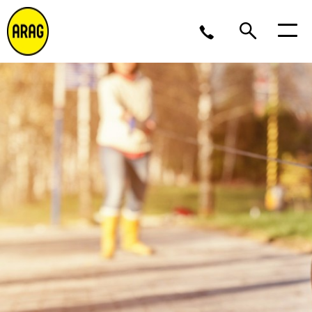
Ma/Do 9 – 17, Vr 9 – 16
02 643 12 11