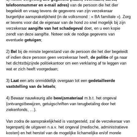
telefoonnummer en e-mail adres)
van de persoon die het dier
begeleidt en vraag tevens de gegevens van zijn verzekeraar
burgerlijke aansprakelijkheid (in de volksmond : « BA familiale »). Zorg
er tevens voor dat de eigenaar van de hond zo snel mogelijk bij zijn
verzekeraar
aangifte van het schadegeval
doet, en u een kopie
zendt van deze aangifte. Noteer ook de nodige gegevens van
eventuele
getuigen
;
2)
Bel
bij de minste tegenstand van de persoon die het dier begeleidt
of indien deze persoon geen verzekeraar heeft,
de politie
of ga naar
het dichtstbijzijnde politiekantoor om een verklaring af te leggen van
wat er zich heeft voorgedaan;
3)
Laat
een arts onmiddellijk overgaan tot een
gedetailleerde
vaststelling van de letsels
;
4) Bewaar nauwkeurig alle
bewijsmateriaal
m.b.t. het ongeval
(ontvangstbewijzen, getuigschriften van terugbetaling door het
ziekenfonds, …).
Van zodra de aansprakelijkheid is vastgesteld, zal de verzekeraar van
tegenpartij de uitgaven n.a.v. het ongeval (medische, administratieve
kosten) en het herstel van de mogelijke lichamelijke en/of morele