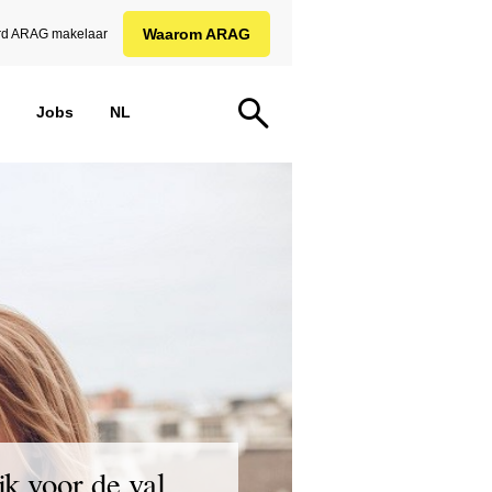
Waarom ARAG
d ARAG makelaar
Jobs
NL
jk voor de val