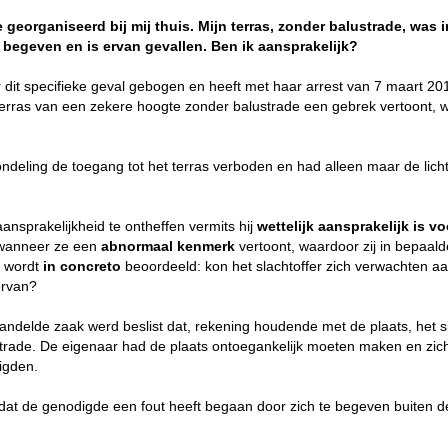
georganiseerd bij mij thuis. Mijn terras, zonder balustrade, was i
 begeven en is ervan gevallen. Ben ik aansprakelijk?
r dit specifieke geval gebogen en heeft met haar arrest van 7 maart 201
 terras van een zekere hoogte zonder balustrade een gebrek vertoont, 
deling de toegang tot het terras verboden en had alleen maar de lich
aansprakelijkheid te ontheffen vermits hij
wettelijk aansprakelijk is vo
 wanneer ze een
abnormaal kenmerk
vertoont, waardoor zij in bepaa
r wordt
in concreto
beoordeeld: kon het slachtoffer zich verwachten a
ervan?
andelde zaak werd beslist dat, rekening houdende met de plaats, het sl
strade. De eigenaar had de plaats ontoegankelijk moeten maken en zi
igden.
 dat de genodigde een fout heeft begaan door zich te begeven buiten d