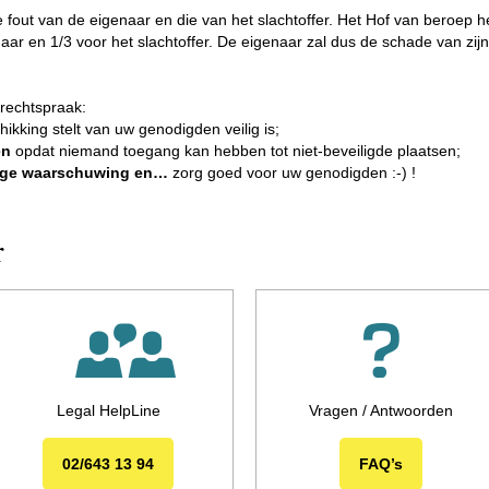
e fout van de eigenaar en die van het slachtoffer. Het Hof van beroep he
ar en 1/3 voor het slachtoffer. De eigenaar zal dus de schade van zijn
rechtspraak:
hikking stelt van uw genodigden veilig is;
en
opdat niemand toegang kan hebben tot niet-beveiligde plaatsen;
inge waarschuwing en…
zorg goed voor uw genodigden :-) !
r
Legal HelpLine
Vragen / Antwoorden
02/643 13 94
FAQ’s