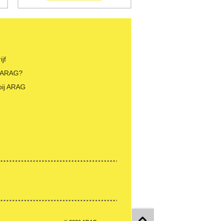
jf
 ARAG?
bij ARAG