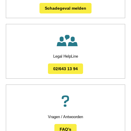
Schadegeval melden
Legal HelpLine
02/643 13 94
Vragen / Antwoorden
FAQ’s