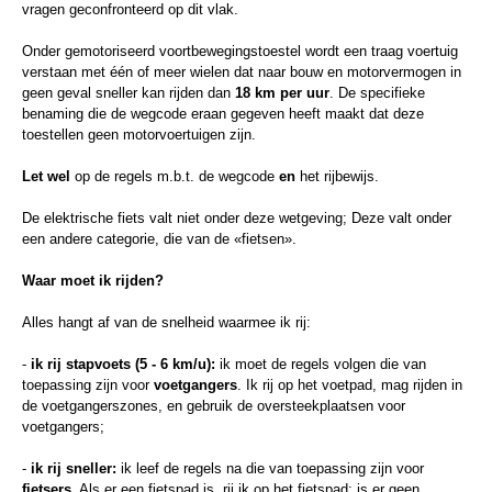
vragen geconfronteerd op dit vlak.
Onder gemotoriseerd voortbewegingstoestel wordt een traag voertuig
verstaan met één of meer wielen dat naar bouw en motorvermogen in
geen geval sneller kan rijden dan
18 km per uur
. De specifieke
benaming die de wegcode eraan gegeven heeft maakt dat deze
toestellen geen motorvoertuigen zijn.
Let wel
op de regels m.b.t. de wegcode
en
het rijbewijs.
De elektrische fiets valt niet onder deze wetgeving; Deze valt onder
een andere categorie, die van de «fietsen».
Waar moet ik rijden?
Alles hangt af van de snelheid waarmee ik rij:
-
ik rij stapvoets (5 - 6 km/u):
ik moet de regels volgen die van
toepassing zijn voor
voetgangers
. Ik rij op het voetpad, mag rijden in
de voetgangerszones, en gebruik de oversteekplaatsen voor
voetgangers;
-
ik rij sneller:
ik leef de regels na die van toepassing zijn voor
fietsers
. Als er een fietspad is, rij ik op het fietspad; is er geen