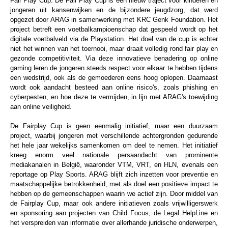
Fair Play Cup. De Fair Play Cup is een nieuw traject voor kinderen en
jongeren uit kansenwijken en de bijzondere jeugdzorg, dat werd
opgezet door ARAG in samenwerking met KRC Genk Foundation. Het
project betreft een voetbalkampioenschap dat gespeeld wordt op het
digitale voetbalveld via de Playstation. Het doel van de cup is echter
niet het winnen van het toernooi, maar draait volledig rond fair play en
gezonde competitiviteit. Via deze innovatieve benadering op online
gaming leren de jongeren steeds respect voor elkaar te hebben tijdens
een wedstrijd, ook als de gemoederen eens hoog oplopen. Daarnaast
wordt ook aandacht besteed aan online risico's, zoals phishing en
cyberpesten, en hoe deze te vermijden, in lijn met ARAG's toewijding
aan online veiligheid.
De Fairplay Cup is geen eenmalig initiatief, maar een duurzaam
project, waarbij jongeren met verschillende achtergronden gedurende
het hele jaar wekelijks samenkomen om deel te nemen. Het initiatief
kreeg enorm veel nationale persaandacht van prominente
mediakanalen in België, waaronder VTM, VRT, en HLN, evenals een
reportage op Play Sports. ARAG blijft zich inzetten voor preventie en
maatschappelijke betrokkenheid, met als doel een positieve impact te
hebben op de gemeenschappen waarin we actief zijn. Door middel van
de Fairplay Cup, maar ook andere initiatieven zoals vrijwilligerswerk
en sponsoring aan projecten van Child Focus, de Legal HelpLine en
het verspreiden van informatie over allerhande juridische onderwerpen,